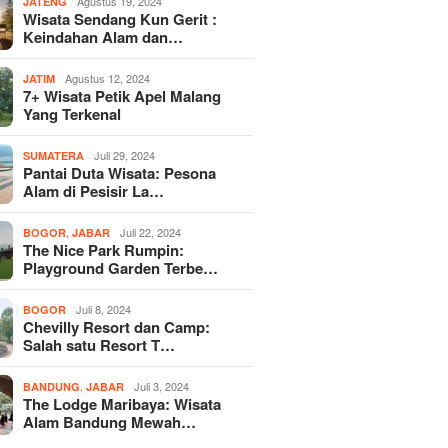
Agustus 19, 2024
JATENG
Wisata Sendang Kun Gerit :
Keindahan Alam dan…
Agustus 12, 2024
JATIM
7+ Wisata Petik Apel Malang
Yang Terkenal
Juli 29, 2024
SUMATERA
Pantai Duta Wisata: Pesona
Alam di Pesisir La…
,
Juli 22, 2024
BOGOR
JABAR
The Nice Park Rumpin:
Playground Garden Terbe…
Juli 8, 2024
BOGOR
Chevilly Resort dan Camp:
Salah satu Resort T…
,
Juli 3, 2024
BANDUNG
JABAR
The Lodge Maribaya: Wisata
Alam Bandung Mewah…