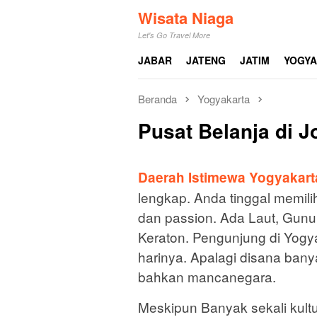
Loncat
Wisata Niaga
ke
Let's Go Travel More
konten
JABAR
JATENG
JATIM
YOGY
Beranda
Yogyakarta
Pusat Belanja di J
Daerah Istimewa Yogyakart
lengkap. Anda tinggal memi
dan passion. Ada Laut, Gunu
Keraton. Pengunjung di Yogya
harinya. Apalagi disana banya
bahkan mancanegara.
Meskipun Banyak sekali kultur