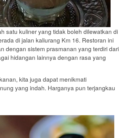
ah satu kuliner yang tidak boleh dilewatkan di
rada di jalan kaliurang Km 16. Restoran ini
 dengan sistem prasmanan yang terdiri dari
bagai hidangan lainnya dengan rasa yang
akanan, kita juga dapat menikmati
ung yang indah. Harganya pun terjangkau