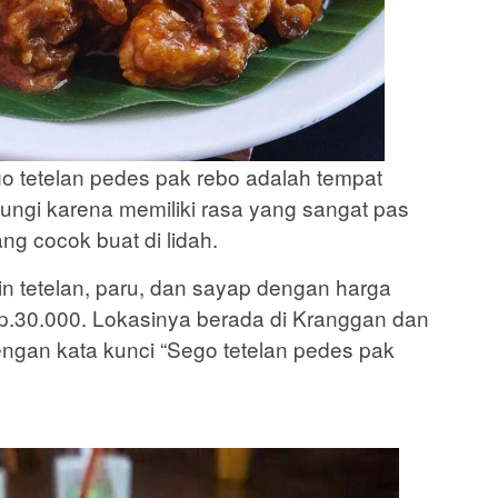
go tetelan pedes pak rebo adalah tempat
ungi karena memiliki rasa yang sangat pas
g cocok buat di lidah.
in tetelan, paru, dan sayap dengan harga
Rp.30.000. Lokasinya berada di Kranggan dan
ngan kata kunci “Sego tetelan pedes pak