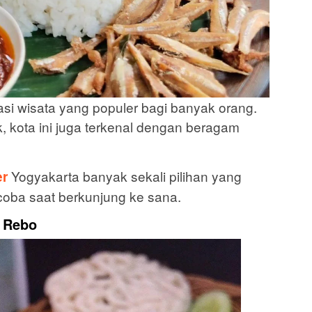
asi wisata yang populer bagi banyak orang.
, kota ini juga terkenal dengan beragam
Yogyakarta banyak sekali pilihan yang
er
icoba saat berkunjung ke sana.
k Rebo