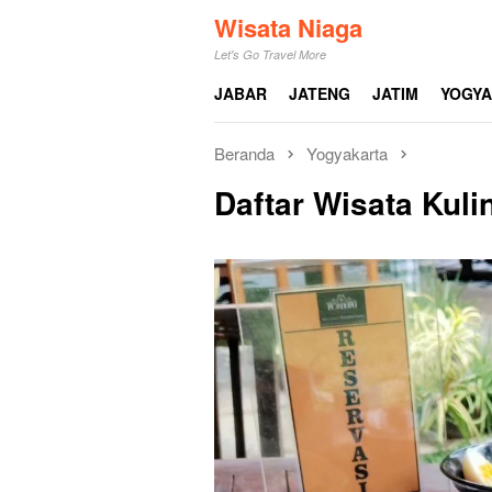
Loncat
Wisata Niaga
ke
Let's Go Travel More
konten
JABAR
JATENG
JATIM
YOGY
Beranda
Yogyakarta
Daftar Wisata Kul