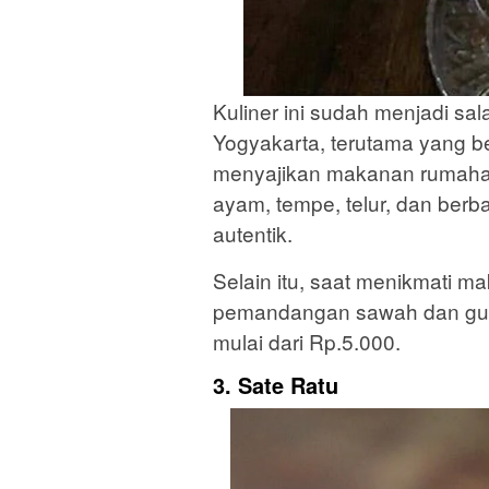
Kuliner ini sudah menjadi sal
Yogyakarta, terutama yang be
menyajikan makanan rumahan
ayam, tempe, telur, dan ber
autentik.
Selain itu, saat menikmati m
pemandangan sawah dan gun
mulai dari Rp.5.000.
3. Sate Ratu