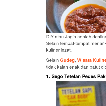
DIY atau Jogja adalah destin
Selain tempat-tempat menarik
kuliner lezat.
Selain
,
Gudeg
Wisata Kulin
tidak kalah enak dan patut d
1. Sego Tetelan Pedes Pa