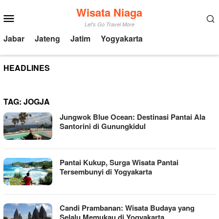
Loncat
Wisata Niaga
Menu
ke
Mobile
Let's Go Travel More
konten
Jabar
Jateng
Jatim
Yogyakarta
HEADLINES
TAG:
JOGJA
Jungwok Blue Ocean: Destinasi Pantai Ala
Santorini di Gunungkidul
Pantai Kukup, Surga Wisata Pantai
Tersembunyi di Yogyakarta
Candi Prambanan: Wisata Budaya yang
Selalu Memukau di Yogyakarta