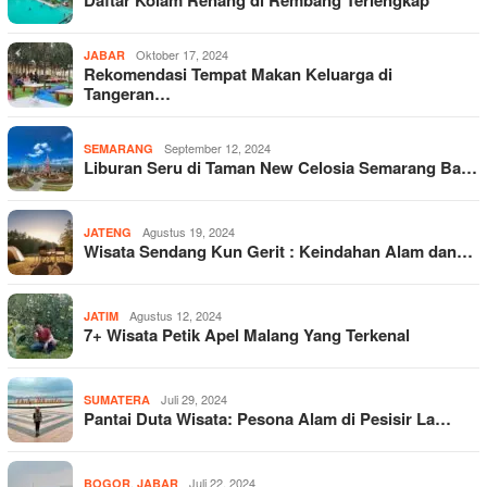
Daftar Kolam Renang di Rembang Terlengkap
Oktober 17, 2024
JABAR
Rekomendasi Tempat Makan Keluarga di
Tangeran…
September 12, 2024
SEMARANG
Liburan Seru di Taman New Celosia Semarang Ba…
Agustus 19, 2024
JATENG
Wisata Sendang Kun Gerit : Keindahan Alam dan…
Agustus 12, 2024
JATIM
7+ Wisata Petik Apel Malang Yang Terkenal
Juli 29, 2024
SUMATERA
Pantai Duta Wisata: Pesona Alam di Pesisir La…
,
Juli 22, 2024
BOGOR
JABAR