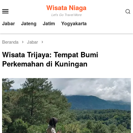
Loncat
Wisata Niaga
Menu
ke
Mobile
Let's Go Travel More
konten
Jabar
Jateng
Jatim
Yogyakarta
Beranda
Jabar
Wisata Trijaya: Tempat Bumi
Perkemahan di Kuningan