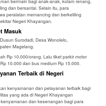
aman bermain bagi anak-anak, kolam renang,
ng dan bersantai. Selain itu, para
a peralatan memancing dan berkeliling
sekitar Negeri Khayangan.
et Masuk
 Dusun Surodadi, Desa Wonolelo,
paten Magelang.
ah Rp 10.000/orang. Lalu tiket parkir motor
lf Rp 10.000 dan bus medium Rp 15.000.
anan Terbaik di Negeri
an kenyamanan dan pelayanan terbaik bagi
litas yang ada di Negeri Khayangan
n kenyamanan dan kesenangan bagi para