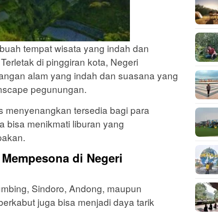
buah tempat wisata yang indah dan
erletak di pinggiran kota, Negeri
angan alam yang indah dan suasana yang
anscape pegunungan.
itas menyenangkan tersedia bagi para
 bisa menikmati liburan yang
pakan.
 Mempesona di Negeri
mbing, Sindoro, Andong, maupun
berkabut juga bisa menjadi daya tarik