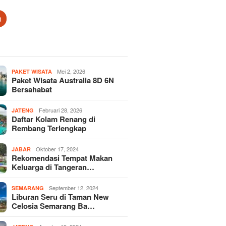
n
Mei 2, 2026
PAKET WISATA
Paket Wisata Australia 8D 6N
Bersahabat
Februari 28, 2026
JATENG
Daftar Kolam Renang di
Rembang Terlengkap
Oktober 17, 2024
JABAR
Rekomendasi Tempat Makan
Keluarga di Tangeran…
September 12, 2024
SEMARANG
Liburan Seru di Taman New
Celosia Semarang Ba…