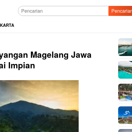
Pencaria
AKARTA
ayangan Magelang Jawa
i Impian