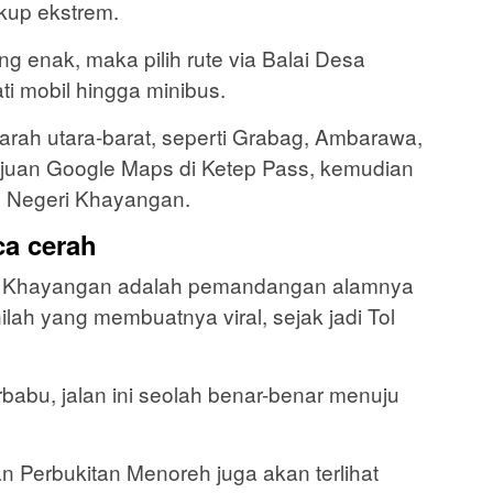
ukup ekstrem.
ang enak, maka pilih rute via Balai Desa
ati mobil hingga minibus.
arah utara-barat, seperti Grabag, Ambarawa,
juan Google Maps di Ketep Pass, kemudian
e Negeri Khayangan.
ca cerah
ri Khayangan adalah pemandangan alamnya
ilah yang membuatnya viral, sejak jadi Tol
babu, jalan ini seolah benar-benar menuju
Perbukitan Menoreh juga akan terlihat