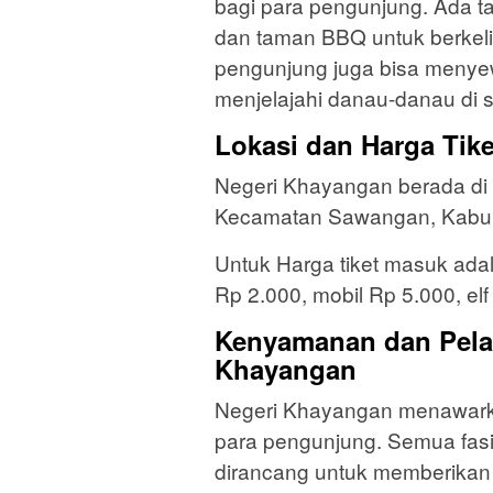
bagi para pengunjung. Ada t
dan taman BBQ untuk berkelili
pengunjung juga bisa menyew
menjelajahi danau-danau di 
Lokasi dan Harga Tik
Negeri Khayangan berada di
Kecamatan Sawangan, Kabu
Untuk Harga tiket masuk adal
Rp 2.000, mobil Rp 5.000, e
Kenyamanan dan Pelay
Khayangan
Negeri Khayangan menawark
para pengunjung. Semua fasi
dirancang untuk memberika