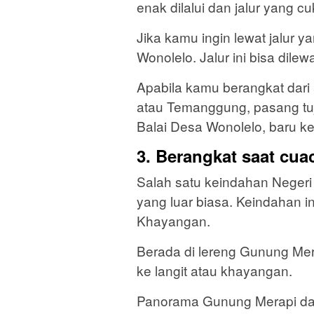
enak dilalui dan jalur yang c
Jika kamu ingin lewat jalur y
Wonolelo. Jalur ini bisa dilew
Apabila kamu berangkat dari 
atau Temanggung, pasang tu
Balai Desa Wonolelo, baru k
3. Berangkat saat cua
Salah satu keindahan Nege
yang luar biasa. Keindahan in
Khayangan.
Berada di lereng Gunung Mer
ke langit atau khayangan.
Panorama Gunung Merapi dan 