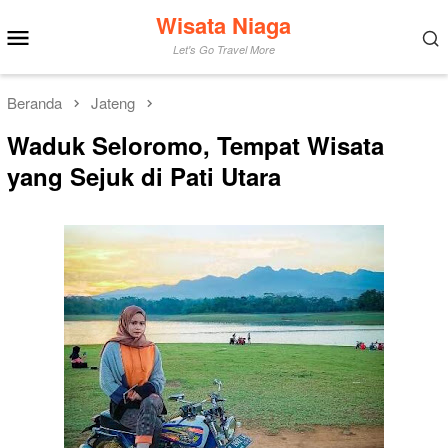
Loncat
Wisata Niaga
Menu
ke
Mobile
Let's Go Travel More
konten
Beranda
Jateng
Waduk Seloromo, Tempat Wisata
yang Sejuk di Pati Utara