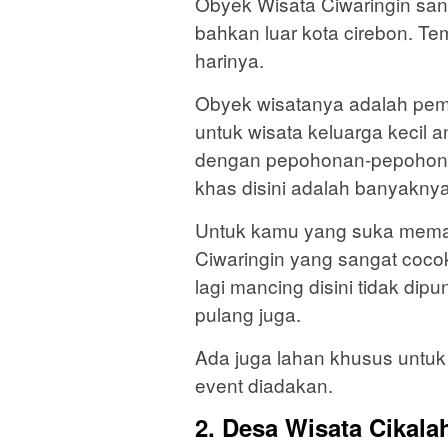
Obyek Wisata Ciwaringin sang
bahkan luar kota cirebon. Te
harinya.
Obyek wisatanya adalah pe
untuk wisata keluarga kecil 
dengan pepohonan-pepohonan
khas disini adalah banyakny
Untuk kamu yang suka mema
Ciwaringin yang sangat coc
lagi mancing disini tidak di
pulang juga.
Ada juga lahan khusus untuk 
event diadakan.
2. Desa Wisata Cikal