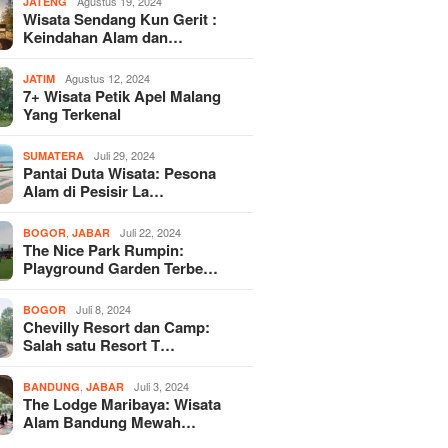
Agustus 19, 2024
JATENG
Wisata Sendang Kun Gerit :
Keindahan Alam dan…
Agustus 12, 2024
JATIM
7+ Wisata Petik Apel Malang
Yang Terkenal
Juli 29, 2024
SUMATERA
Pantai Duta Wisata: Pesona
Alam di Pesisir La…
,
Juli 22, 2024
BOGOR
JABAR
The Nice Park Rumpin:
Playground Garden Terbe…
Juli 8, 2024
BOGOR
Chevilly Resort dan Camp:
Salah satu Resort T…
,
Juli 3, 2024
BANDUNG
JABAR
The Lodge Maribaya: Wisata
Alam Bandung Mewah…