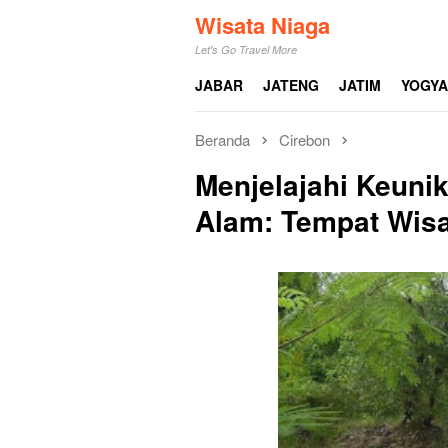
Loncat
Wisata Niaga
ke
Let's Go Travel More
konten
JABAR
JATENG
JATIM
YOGY
Beranda
Cirebon
Menjelajahi Keuni
Alam: Tempat Wisa