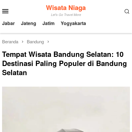
Loncat
Wisata Niaga
Menu
ke
Mobile
Let's Go Travel More
konten
Jabar
Jateng
Jatim
Yogyakarta
Beranda
Bandung
Tempat Wisata Bandung Selatan: 10
Destinasi Paling Populer di Bandung
Selatan