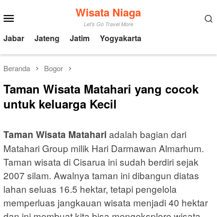
Loncat
Wisata Niaga
Menu
ke
Mobile
Let's Go Travel More
konten
Jabar
Jateng
Jatim
Yogyakarta
Beranda
Bogor
Taman Wisata Matahari yang cocok
untuk keluarga Kecil
adalah bagian dari
Taman Wisata Matahari
Matahari Group milik Hari Darmawan Almarhum.
Taman wisata di Cisarua ini sudah berdiri sejak
2007 silam. Awalnya taman ini dibangun diatas
lahan seluas 16.5 hektar, tetapi pengelola
memperluas jangkauan wisata menjadi 40 hektar
dan ini membuat kita bisa mengeksplore wisata