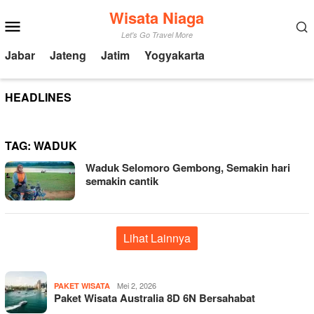
Loncat
Wisata Niaga
Menu
ke
Mobile
Let's Go Travel More
konten
Jabar
Jateng
Jatim
Yogyakarta
HEADLINES
TAG:
WADUK
Waduk Selomoro Gembong, Semakin hari
semakin cantik
Lihat Lainnya
Mei 2, 2026
PAKET WISATA
Paket Wisata Australia 8D 6N Bersahabat