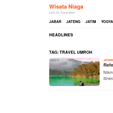
Loncat
Wisata Niaga
ke
Let's Go Travel More
konten
JABAR
JATENG
JATIM
YOGY
HEADLINES
TAG:
TRAVEL UMROH
JATEN
Refe
Nikm
itine