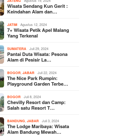
Agustus 19, 2024
JATENG
Wisata Sendang Kun Gerit :
Keindahan Alam dan…
Agustus 12, 2024
JATIM
7+ Wisata Petik Apel Malang
Yang Terkenal
Juli 29, 2024
SUMATERA
Pantai Duta Wisata: Pesona
Alam di Pesisir La…
,
Juli 22, 2024
BOGOR
JABAR
The Nice Park Rumpin:
Playground Garden Terbe…
Juli 8, 2024
BOGOR
Chevilly Resort dan Camp:
Salah satu Resort T…
,
Juli 3, 2024
BANDUNG
JABAR
The Lodge Maribaya: Wisata
Alam Bandung Mewah…