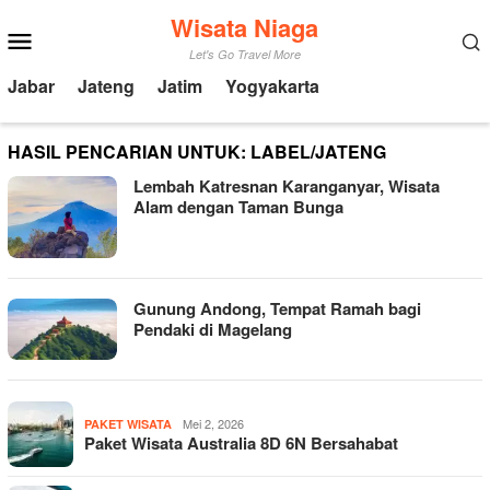
Loncat
Wisata Niaga
Menu
ke
Mobile
Let's Go Travel More
konten
Jabar
Jateng
Jatim
Yogyakarta
HASIL PENCARIAN UNTUK: LABEL/JATENG
Lembah Katresnan Karanganyar, Wisata
Alam dengan Taman Bunga
Gunung Andong, Tempat Ramah bagi
Pendaki di Magelang
Mei 2, 2026
PAKET WISATA
Paket Wisata Australia 8D 6N Bersahabat