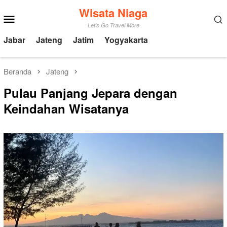
Loncat
Wisata Niaga
Menu
ke
Mobile
Let's Go Travel More
konten
Jabar
Jateng
Jatim
Yogyakarta
Beranda
Jateng
Pulau Panjang Jepara dengan
Keindahan Wisatanya