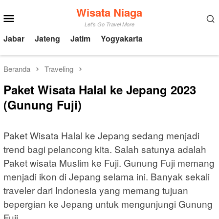
Loncat
Wisata Niaga
Menu
ke
Mobile
Let's Go Travel More
konten
Jabar
Jateng
Jatim
Yogyakarta
Beranda
Traveling
Paket Wisata Halal ke Jepang 2023
(Gunung Fuji)
Paket Wisata Halal ke Jepang sedang menjadi
trend bagi pelancong kita. Salah satunya adalah
Paket wisata Muslim ke Fuji. Gunung Fuji memang
menjadi ikon di Jepang selama ini. Banyak sekali
traveler dari Indonesia yang memang tujuan
bepergian ke Jepang untuk mengunjungi Gunung
Fuji.