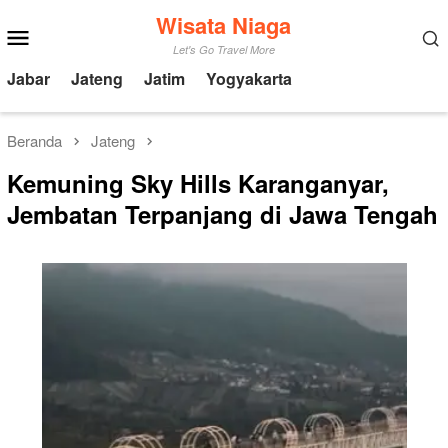
Loncat
Wisata Niaga
Menu
ke
Mobile
Let's Go Travel More
konten
Jabar
Jateng
Jatim
Yogyakarta
Beranda
Jateng
Kemuning Sky Hills Karanganyar,
Jembatan Terpanjang di Jawa Tengah