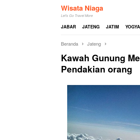
Loncat
Wisata Niaga
ke
Let's Go Travel More
konten
JABAR
JATENG
JATIM
YOGY
Beranda
Jateng
Kawah Gunung Merb
Pendakian orang