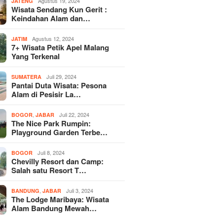
Agustus 19, 2024
JATENG
Wisata Sendang Kun Gerit :
Keindahan Alam dan…
Agustus 12, 2024
JATIM
7+ Wisata Petik Apel Malang
Yang Terkenal
Juli 29, 2024
SUMATERA
Pantai Duta Wisata: Pesona
Alam di Pesisir La…
,
Juli 22, 2024
BOGOR
JABAR
The Nice Park Rumpin:
Playground Garden Terbe…
Juli 8, 2024
BOGOR
Chevilly Resort dan Camp:
Salah satu Resort T…
,
Juli 3, 2024
BANDUNG
JABAR
The Lodge Maribaya: Wisata
Alam Bandung Mewah…